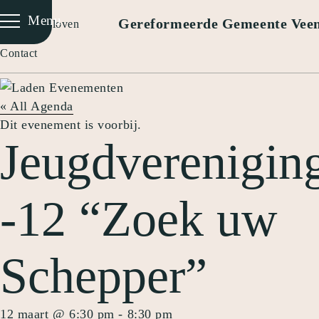
Menu
Gereformeerde Gemeente Vee
Wat wij geloven
Contact
« All Agenda
Dit evenement is voorbij.
Jeugdverenigin
-12 “Zoek uw
Schepper”
12 maart @ 6:30 pm
-
8:30 pm