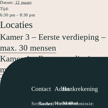
Datum:
12 maart
Tijd:
6:30 pm - 8:30 pm
Locaties
Kamer 3 – Eerste verdieping –
max. 30 mensen
Kamer 4 – Eerste verdieping –
max. 30 mensen
«
Biddag
kerkenraadsvergadering
»
Contact
Adres
Bankrekening
Mussentiend
NL48
Scriba:
Koster:
Activiteitencommissie: