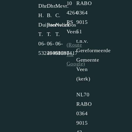
10
RABO
Dhr.
Dhr.
Mevr.
4264
0364
H.
B.
C.
RS
9015
Duijster
Poortvliet
Noorloos
Veen
51
T.
T.
T.
t.n.v.
06-
06-
06-
(Route
Gereformeerde
53226061
49493288
50697417
via
Gemeente
Google)
Veen
(kerk)
NL70
Wat wij geloven
Geschiedenis
RABO
Registreren
Terugluisteren
Agenda
0364
9015
Verenigingen
Gemeentenieuws
Leden login