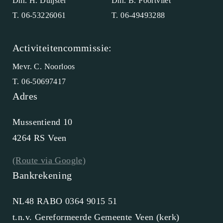
Dhr. H. Duijster
Dhr. B. Poortvliet
T. 06-53226061
T. 06-49493288
Activiteitencommissie:
Mevr. C. Noorloos
T. 06-50697417
Adres
Mussentiend 10
4264 RS Veen
(Route via Google)
Bankrekening
NL48 RABO 0364 9015 51
t.n.v. Gereformeerde Gemeente Veen (kerk)